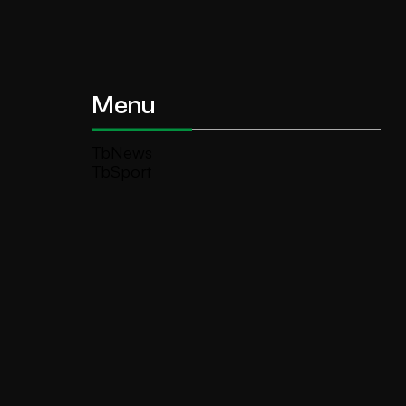
Menu
TbNews
TbSport
Programmi Tb
Diretta Tv (On Air)
Contatti
Invia segnalazione
TeleBoario R.B.1 SB S.r.l.
Piazza Medaglie d’Oro, 1 25047 Darfo
Boario Terme (BS)