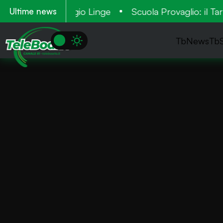
pre il nuovo rifugio Linge
Scuola Provaglio: il Tar 
Ultime news
TbNews
Tb