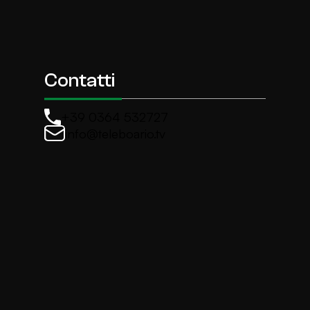
Contatti
+39 0364 532727
info@teleboario.tv
La newsletter di TeleBoario
Iscriviti e ricevi ogni settimane le news più import