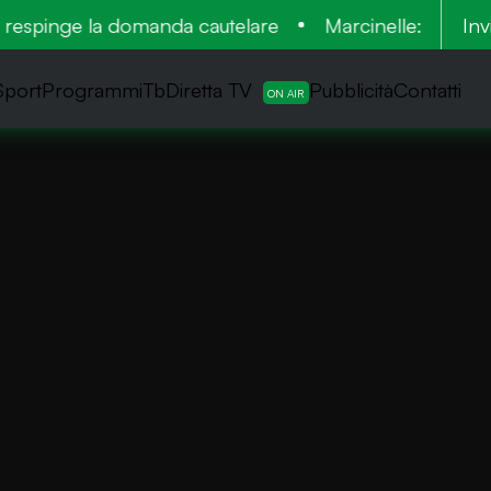
respinge la domanda cautelare
Marcinelle: tra le 136
Inv
Sport
ProgrammiTb
Diretta TV
Pubblicità
Contatti