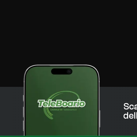
Sca
del