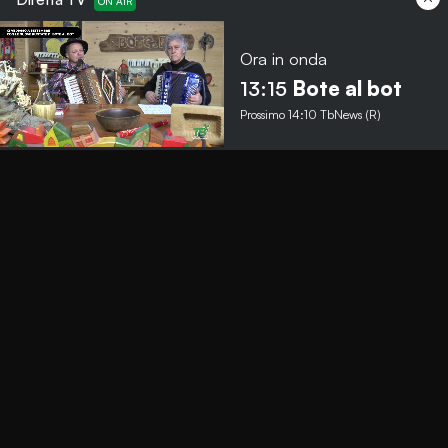
Ora in onda
Menu
13:15
Bote al bot
Prossimo
14:10
TbNews (R)
TbNews
TbSport
Programmi Tb
Diretta Tv (On Air)
Contatti
Invia segnalazione
Contatti
+39 0364 532727
info@teleboario.tv
Social