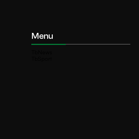
Menu
TbNews
TbSport
Programmi Tb
Diretta Tv (On Air)
Contatti
Invia segnalazione
TeleBoario R.B.1 SB S.r.l.
Piazza Medaglie d’Oro, 1 25047 Darfo
Boario Terme (BS)