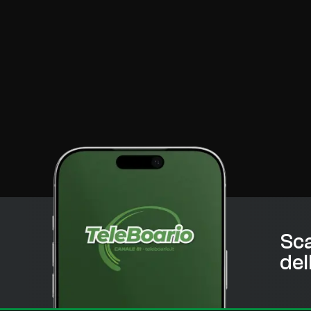
Sca
del