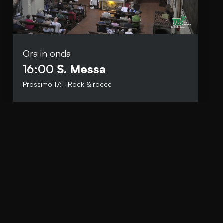
Ora in onda
Social
16:00
S. Messa
Facebook
Prossimo
17:11
Rock & rocce
Instagram
Whatsapp
anti.