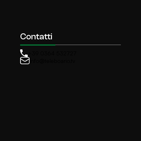
Contatti
+39 0364 532727
info@teleboario.tv
La newsletter di TeleBoario
Iscriviti e ricevi ogni settimane le news più import