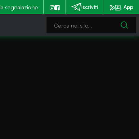
 euro per la messa in sicurezza. Tre cantieri a settembr
ia segnalazione
Iscriviti
App