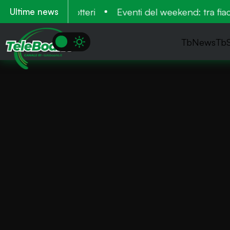
rati dagli elicotteri
Eventi del weekend: tra fiacco
Ultime news
TbNews
Tb