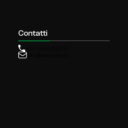
Contatti
+39 0364 532727
info@teleboario.tv
La newsletter di TeleBoario
Iscriviti e ricevi ogni settimane le news più import