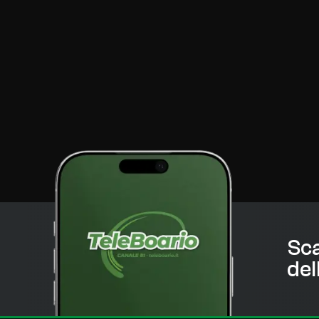
Sca
del