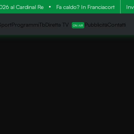
6 al Cardinal Re
Fa caldo? In Franciacorta la vende
Inv
Sport
ProgrammiTb
Diretta TV
Pubblicità
Contatti