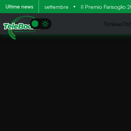
. Tre cantieri a settembre
Il Premio Farisoglio 202
Ultime news
TbNews
Tb