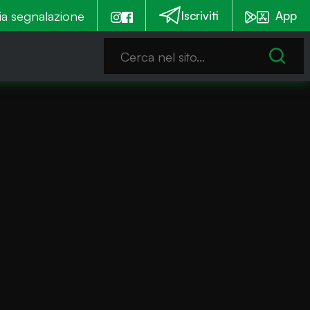
mmia è notturna
ia segnalazione
Emergenza alghe: Iseo stanzia un c
Iscriviti
App