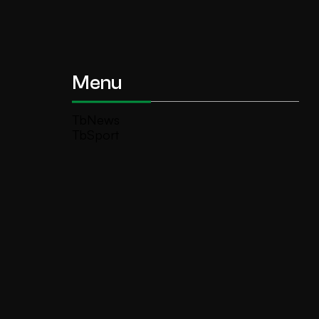
Menu
TbNews
TbSport
Programmi Tb
Diretta Tv (On Air)
Contatti
Invia segnalazione
TeleBoario R.B.1 SB S.r.l.
Piazza Medaglie d’Oro, 1 25047 Darfo
Boario Terme (BS)