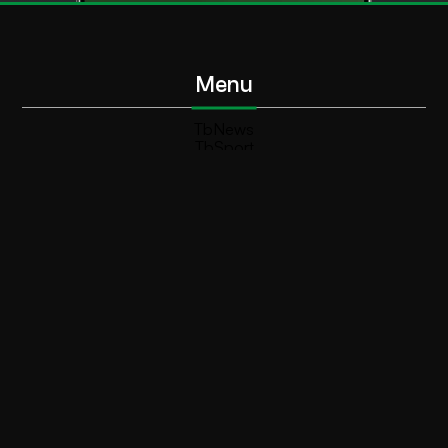
Menu
TbNews
TbSport
Programmi Tb
Diretta Tv (On Air)
Contatti
Invia segnalazione
Contatti
+39 0364 532727
info@teleboario.tv
Social