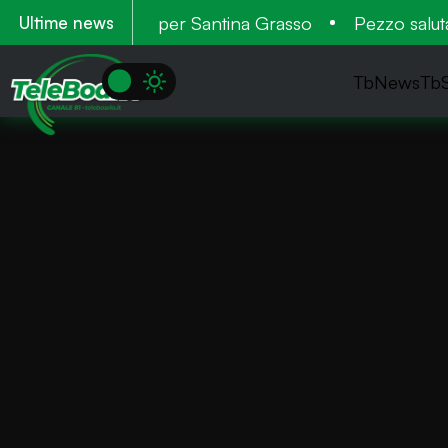
ro:104 candeline per Santina Grasso
Pezzo saluta d
Ultime news
TbNews
Tb