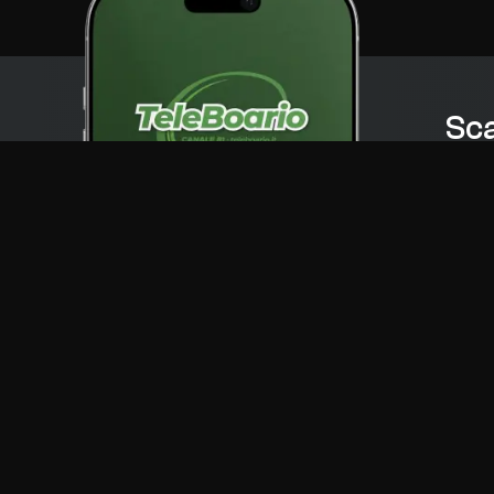
Sca
del
Menu
TbNews
TbSport
Programmi Tb
Diretta Tv (On Air)