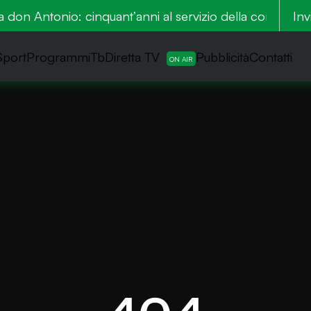
on Antonio: cinquant’anni al servizio della comunità
Inv
Sport
ProgrammiTb
Diretta TV
Pubblicità
Contatti