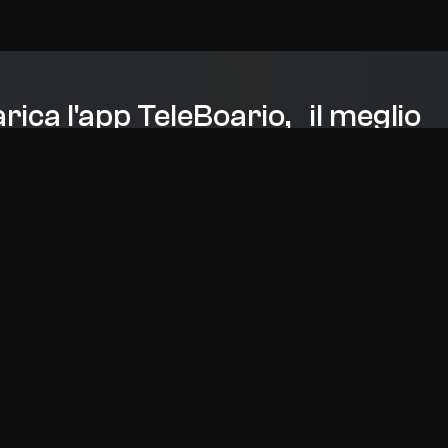
rica l'app TeleBoario, il meglio
l'informazione sempre con te
Contatti
+39 0364 532727
info@teleboario.tv