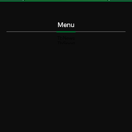
Menu
TbNews
TbSport
Programmi Tb
Diretta Tv (On Air)
Contatti
Invia segnalazione
Contatti
+39 0364 532727
info@teleboario.tv
Social