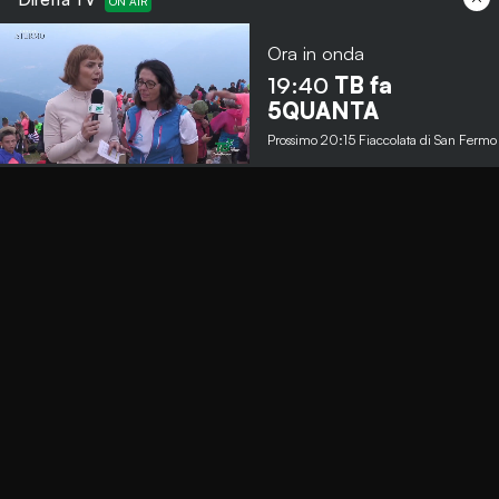
Ora in onda
19:40
TB fa
Menu
5QUANTA
Prossimo
20:15
Fiaccolata di San Fermo
TbNews
TbSport
Programmi Tb
Diretta Tv (On Air)
Contatti
Invia segnalazione
Contatti
+39 0364 532727
info@teleboario.tv
Social