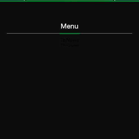
Menu
TbNews
TbSport
Programmi Tb
Diretta Tv (On Air)
Contatti
Invia segnalazione
Contatti
+39 0364 532727
info@teleboario.tv
Social