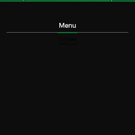
Menu
TbNews
TbSport
Programmi Tb
Diretta Tv (On Air)
Contatti
Invia segnalazione
Contatti
+39 0364 532727
info@teleboario.tv
Social