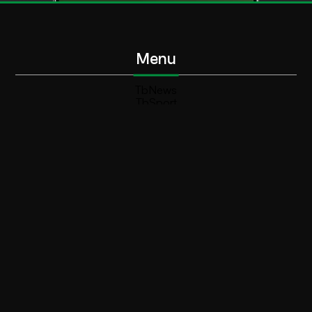
Menu
TbNews
TbSport
Programmi Tb
Diretta Tv (On Air)
Contatti
Invia segnalazione
Contatti
+39 0364 532727
info@teleboario.tv
Social