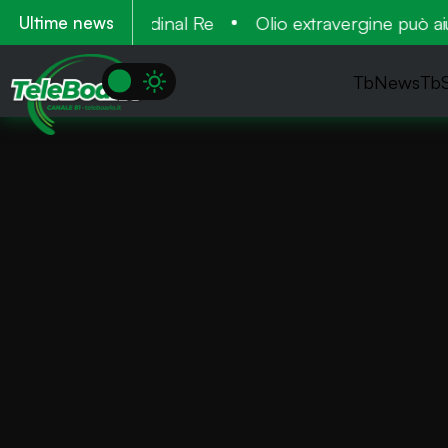
glio 2026 al Cardinal Re
Olio extravergine può aiutar
Ultime news
TbNews
Tb