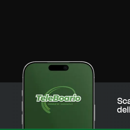
Sca
del