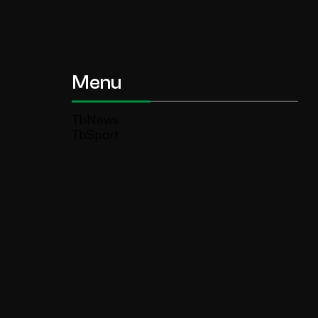
Menu
TbNews
TbSport
Programmi Tb
Diretta Tv (On Air)
Contatti
Invia segnalazione
TeleBoario R.B.1 SB S.r.l.
Piazza Medaglie d’Oro, 1 25047 Darfo
Boario Terme (BS)