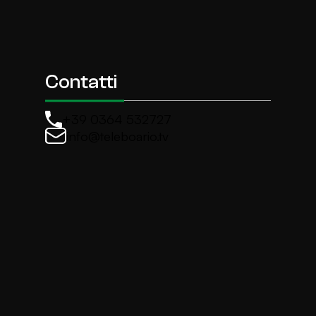
Contatti
+39 0364 532727
info@teleboario.tv
La newsletter di TeleBoario
Iscriviti e ricevi ogni settimane le news più import