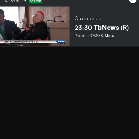
Ora in onda
Menu
23:30
TbNews
(R)
Prossimo
07:30
S. Messa
TbNews
TbSport
Programmi Tb
Diretta Tv (On Air)
Contatti
Invia segnalazione
Contatti
+39 0364 532727
info@teleboario.tv
Social