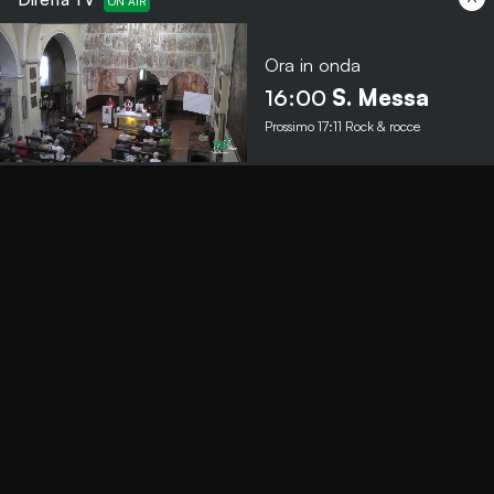
Ora in onda
Menu
16:00
S. Messa
Prossimo
17:11
Rock & rocce
TbNews
TbSport
Programmi Tb
Diretta Tv (On Air)
Contatti
Invia segnalazione
Contatti
+39 0364 532727
info@teleboario.tv
Social