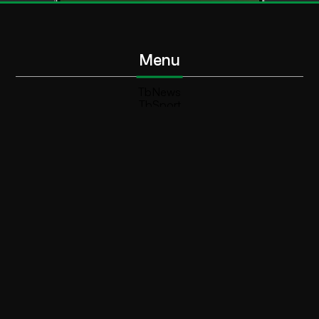
Menu
TbNews
TbSport
Programmi Tb
Diretta Tv (On Air)
Contatti
Invia segnalazione
Contatti
+39 0364 532727
info@teleboario.tv
Social