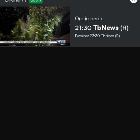
Ora in onda
Menu
21:30
TbNews
(R)
Prossimo
23:30
TbNews (R)
TbNews
TbSport
Programmi Tb
Diretta Tv (On Air)
Contatti
Invia segnalazione
Contatti
+39 0364 532727
info@teleboario.tv
Social