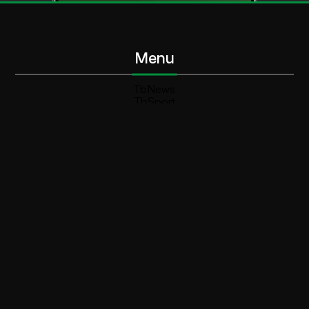
Menu
TbNews
TbSport
Programmi Tb
Diretta Tv (On Air)
Contatti
Invia segnalazione
Contatti
+39 0364 532727
info@teleboario.tv
Social