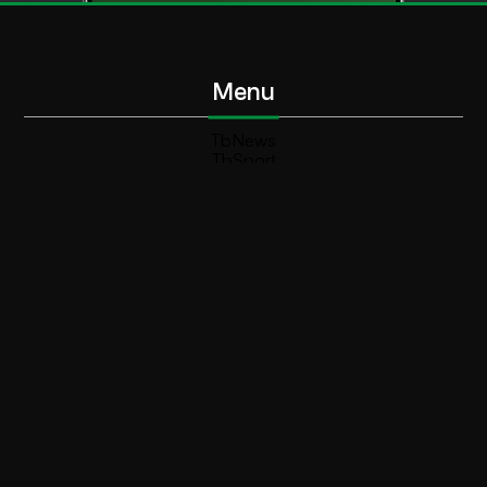
Menu
TbNews
TbSport
Programmi Tb
Diretta Tv (On Air)
Contatti
Invia segnalazione
Contatti
+39 0364 532727
info@teleboario.tv
Social