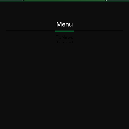
Menu
TbNews
TbSport
Programmi Tb
Diretta Tv (On Air)
Contatti
Invia segnalazione
Contatti
+39 0364 532727
info@teleboario.tv
Social