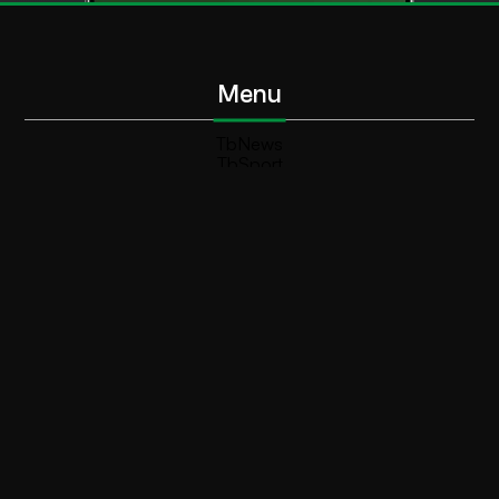
Menu
TbNews
TbSport
Programmi Tb
Diretta Tv (On Air)
Contatti
Invia segnalazione
Contatti
+39 0364 532727
info@teleboario.tv
Social