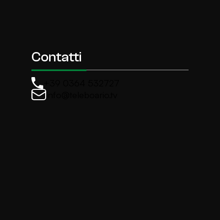
Contatti
+39 0364 532727
info@teleboario.tv
La newsletter di TeleBoario
Iscriviti e ricevi ogni settimane le news più import