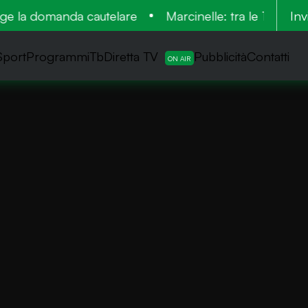
e la domanda cautelare
Marcinelle: tra le 136 vittim
Inv
Sport
ProgrammiTb
Diretta TV
Pubblicità
Contatti