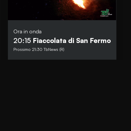
Ora in onda
Social
20:15
Fiaccolata di San Fermo
Facebook
Prossimo
21:30
TbNews (R)
Instagram
Whatsapp
anti.