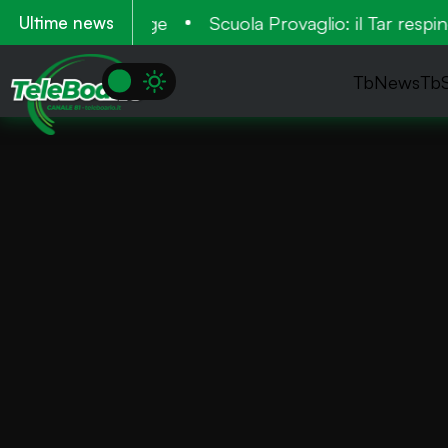
nuovo rifugio Linge
Scuola Provaglio: il Tar resping
Ultime news
TbNews
Tb