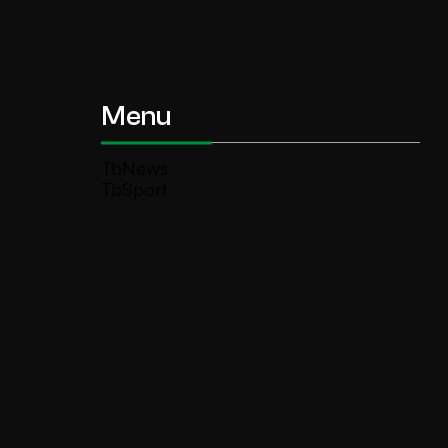
Menu
TbNews
TbSport
Programmi Tb
Diretta Tv (On Air)
Contatti
Invia segnalazione
TeleBoario R.B.1 SB S.r.l.
Piazza Medaglie d’Oro, 1 25047 Darfo
Boario Terme (BS)