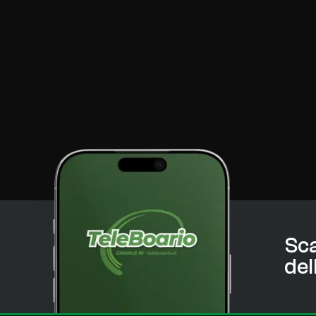
Sca
del