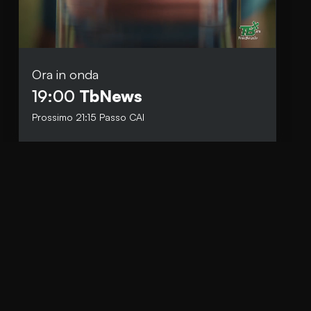
Ora in onda
Social
19:00
TbNews
Facebook
Prossimo
21:15
Passo CAI
Instagram
Whatsapp
anti.