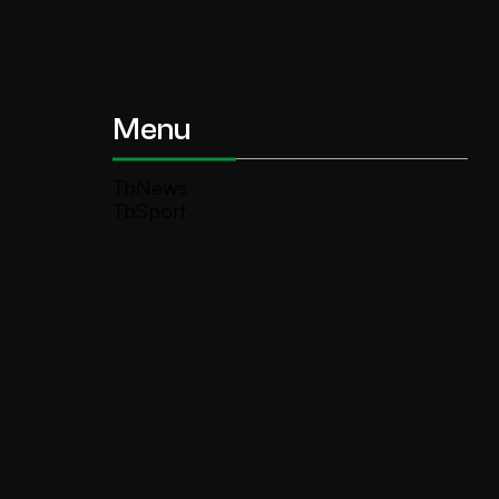
Menu
TbNews
TbSport
Programmi Tb
Diretta Tv (On Air)
Contatti
Invia segnalazione
TeleBoario R.B.1 SB S.r.l.
Piazza Medaglie d’Oro, 1 25047 Darfo
Boario Terme (BS)