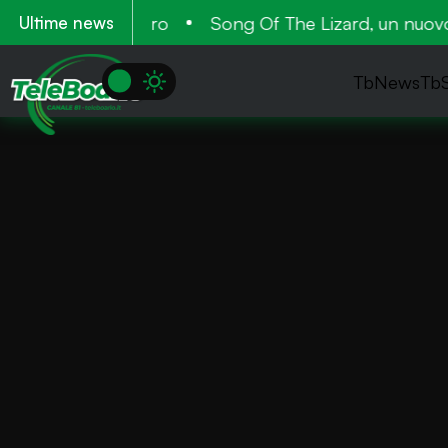
8 lavoratori in nero
Song Of The Lizard, un nuovo p
Ultime news
TbNews
Tb