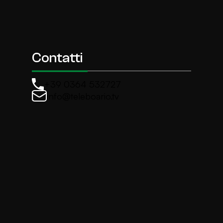
Contatti
+39 0364 532727
info@teleboario.tv
La newsletter di TeleBoario
Iscriviti e ricevi ogni settimane le news più import