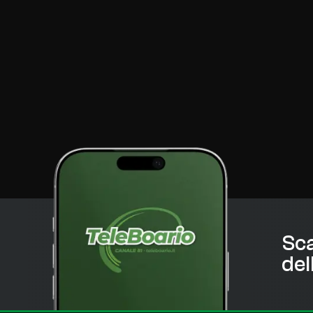
Sca
del