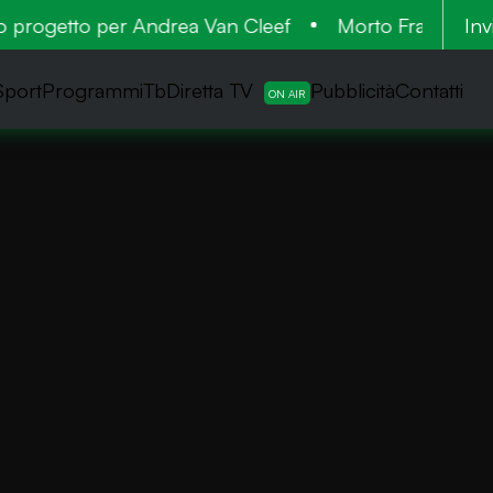
rogetto per Andrea Van Cleef
Morto Francesco Gucci
Inv
Sport
ProgrammiTb
Diretta TV
Pubblicità
Contatti