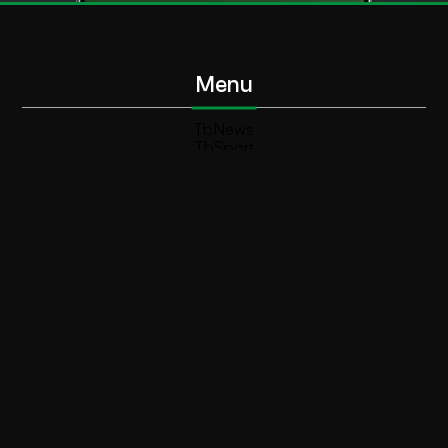
Menu
TbNews
TbSport
Programmi Tb
Diretta Tv (On Air)
Contatti
Invia segnalazione
Contatti
+39 0364 532727
info@teleboario.tv
Social