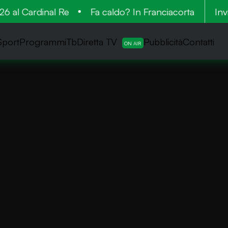
 al Cardinal Re
Fa caldo? In Franciacorta la vende
Inv
Sport
ProgrammiTb
Diretta TV
Pubblicità
Contatti