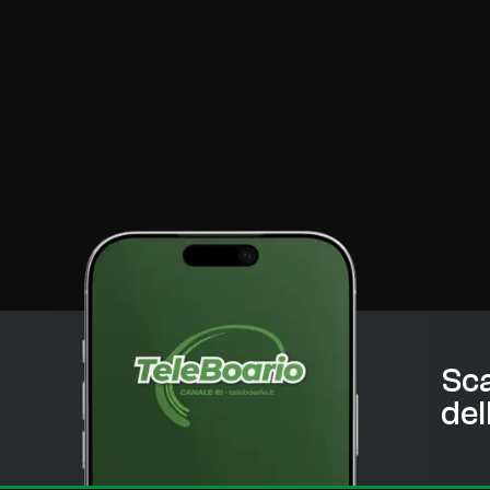
Sca
del