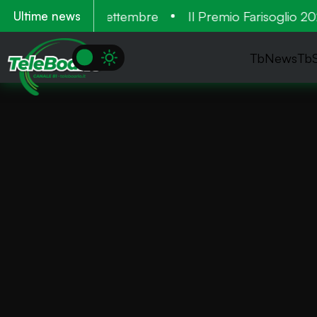
. Tre cantieri a settembre
Il Premio Farisoglio 2026
Ultime news
TbNews
Tb