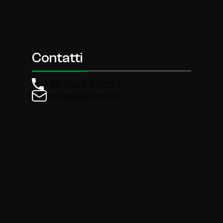
Contatti
+39 0364 532727
info@teleboario.tv
La newsletter di TeleBoario
Iscriviti e ricevi ogni settimane le news più import