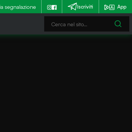
mmia è notturna
ia segnalazione
Emergenza alghe: Iseo stanzia un c
Iscriviti
App