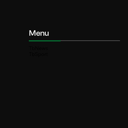
Menu
TbNews
TbSport
Programmi Tb
Diretta Tv (On Air)
Contatti
Invia segnalazione
TeleBoario R.B.1 SB S.r.l.
Piazza Medaglie d’Oro, 1 25047 Darfo
Boario Terme (BS)