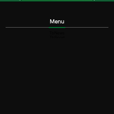
Menu
TbNews
TbSport
Programmi Tb
Diretta Tv (On Air)
Contatti
Invia segnalazione
Contatti
+39 0364 532727
info@teleboario.tv
Social