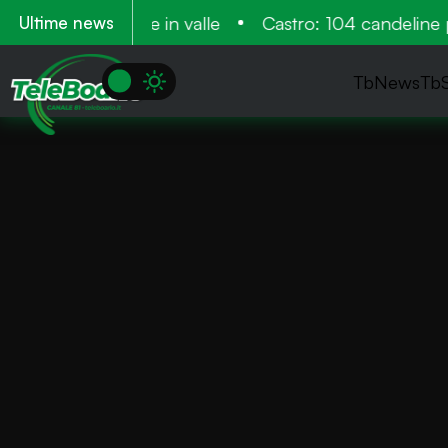
 venne più volte in valle
Castro: 104 candeline per
Ultime news
TbNews
Tb