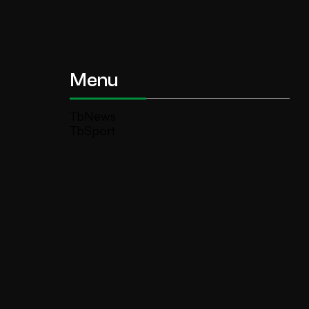
Menu
TbNews
TbSport
Programmi Tb
Diretta Tv (On Air)
Contatti
Invia segnalazione
TeleBoario R.B.1 SB S.r.l.
Piazza Medaglie d’Oro, 1 25047 Darfo
Boario Terme (BS)