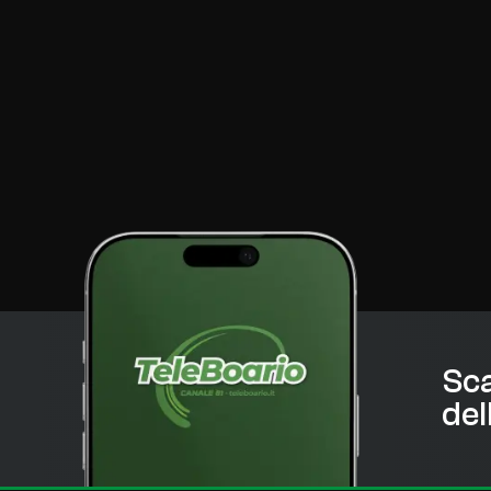
Sca
del