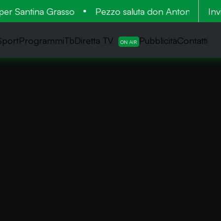
 Santina Grasso
Pezzo saluta don Antonio: cinquant
Inv
Sport
ProgrammiTb
Diretta TV
Pubblicità
Contatti