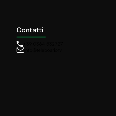
Contatti
+39 0364 532727
info@teleboario.tv
La newsletter di TeleBoario
Iscriviti e ricevi ogni settimane le news più import