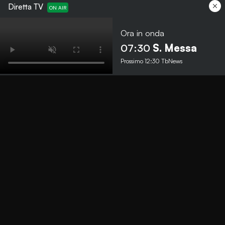
Diretta TV
Ora in onda
Menu
07:30
S. Messa
Prossimo
12:30
TbNews
TbNews
TbSport
Programmi Tb
Diretta Tv (On Air)
Contatti
Invia segnalazione
Contatti
+39 0364 532727
info@teleboario.tv
Social