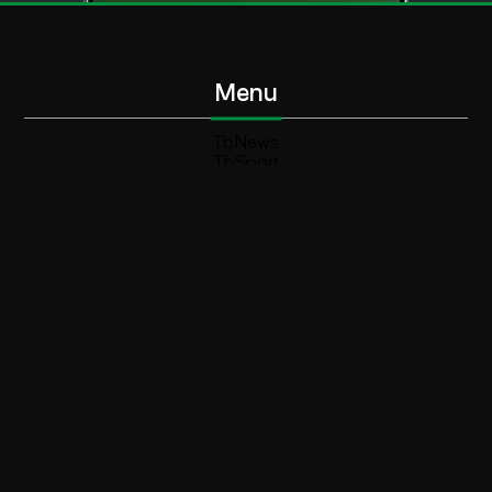
Menu
TbNews
TbSport
Programmi Tb
Diretta Tv (On Air)
Contatti
Invia segnalazione
Contatti
+39 0364 532727
info@teleboario.tv
Social