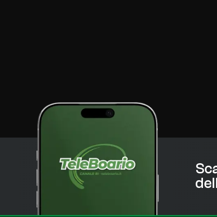
Sca
del