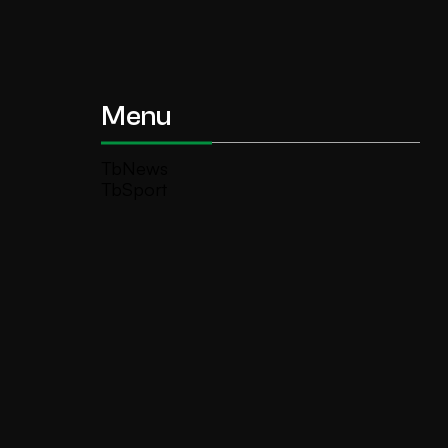
Menu
TbNews
TbSport
Programmi Tb
Diretta Tv (On Air)
Contatti
Invia segnalazione
TeleBoario R.B.1 SB S.r.l.
Piazza Medaglie d’Oro, 1 25047 Darfo
Boario Terme (BS)