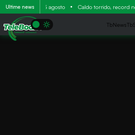
mento 11 12 e 13 agosto
Caldo torrido, record nega
Ultime news
TbNews
Tb