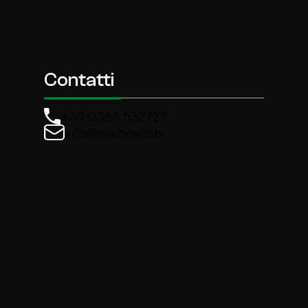
Contatti
+39 0364 532727
info@teleboario.tv
La newsletter di TeleBoario
Iscriviti e ricevi ogni settimane le news più import